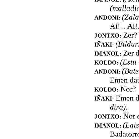
(malladia
(Zala
ANDONI:
Ai!... Ai!.
Zer? 
JONTXO:
(Bildur
IÑAKI:
Zer 
IMANOL:
(Estu 
KOLDO:
(Bate
ANDONI:
Emen dato
Nor?
KOLDO:
Emen da
IÑAKI:
dira)
.
Nor d
JONTXO:
(Lai
IMANOL:
Badatorr