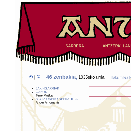
SARRERA
ANTZERKI LAN
46 zenbakia,
|
1935eko urria
[faksimilea
JAKINGARRIAK
GABON
Tene Mujika
BIOTZ ONEKO NESKATILLA
Ander Amonarriz