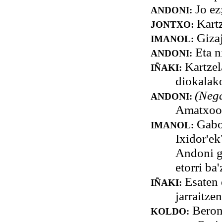
Jo ez
ANDONI:
Kartz
JONTXO:
Giza
IMANOL:
Eta n
ANDONI:
Kartzela
IÑAKI:
diokalak
(Nega
ANDONI:
Amatxooo
Gabon
IMANOL:
Ixidor'e
Andoni g
etorri ba'
Esaten d
IÑAKI:
jarraitze
Berone
KOLDO: