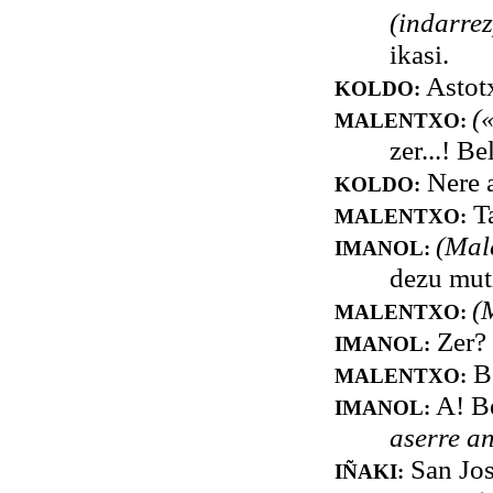
(indarrez
ikasi.
Astotx
KOLDO:
(
MALENTXO:
zer...! Be
Nere a
KOLDO:
Ta
MALENTXO:
(Male
IMANOL:
dezu muti
(
MALENTXO:
Zer?
IMANOL:
Be
MALENTXO:
A! Be
IMANOL:
aserre an
San Jose
IÑAKI: