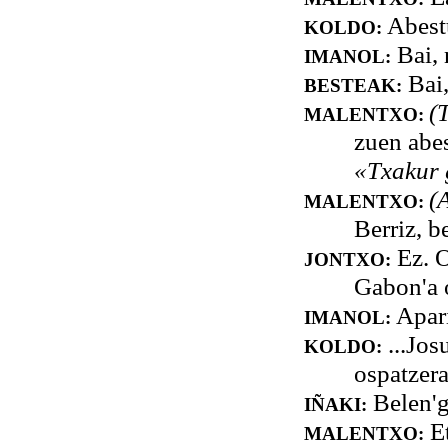
Abest
KOLDO:
Bai, 
IMANOL:
Bai,
BESTEAK:
(
MALENTXO:
zuen abe
«Txakur 
(
MALENTXO:
Berriz, b
Ez. O
JONTXO:
Gabon'a o
Apari
IMANOL:
...Jos
KOLDO:
ospatzera
Belen'go
IÑAKI:
Et
MALENTXO: