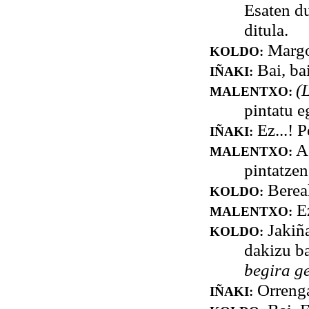
Esaten du
ditula.
Margoz
KOLDO:
Bai, bai
IÑAKI:
(
MALENTXO:
pintatu e
Ez...! P
IÑAKI:
A!
MALENTXO:
pintatzen
Bereak
KOLDO:
Ez
MALENTXO:
Jakiña
KOLDO:
dakizu b
begira ge
Orrenga
IÑAKI: