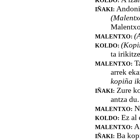
KOLDO:
Andoni'
IÑAKI:
(Malentx
Malentxo
(
MALENTXO:
(Kopi
KOLDO:
ta irikit
Ta
MALENTXO:
arrek eka
kopiña i
Zure ko
IÑAKI:
antza du.
No
MALENTXO:
Ez al 
KOLDO:
A,
MALENTXO:
Ba kopi
IÑAKI: