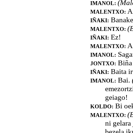
(Mal
IMANOL:
Am
MALENTXO:
Banaket
IÑAKI:
(
MALENTXO:
Ez!
IÑAKI:
A
MALENTXO:
Saga
IMANOL:
Biña 
JONTXO:
Baita ir
IÑAKI:
Bai.
IMANOL:
emezortzi.
geiago!
Bi oek
KOLDO:
(
MALENTXO:
ni gelara
bezela ik