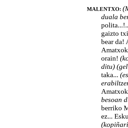
(
MALENTXO:
duala ber
polita...
gaizto tx
bear da!
Amatxokin
orain!
(k
ditu) (ge
taka...
(e
erabiltze
Amatxok 
besoan du
berriko 
ez... Esk
(kopiñar