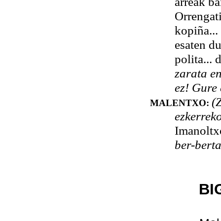
arreak ba
Orrengat
kopiña...
esaten du.
polita... 
zarata en
ez! Gure 
(
MALENTXO:
ezkerrek
Imanoltx
ber-berta
BI