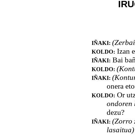
IR
(Zerbai
IÑAKI:
Izan e
KOLDO:
Bai bañ
IÑAKI:
(Kont
KOLDO:
(Kontur
IÑAKI:
onera eto
Or utz
KOLDO:
ondoren 
dezu?
(Zorro 
IÑAKI:
lasaitua)