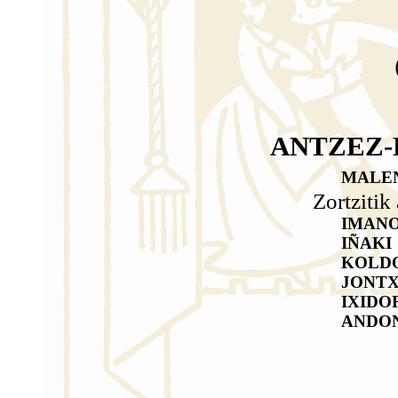
ANTZEZ-
MALE
Zortzitik am
IMAN
IÑAKI
KOLD
JONT
IXIDO
ANDO