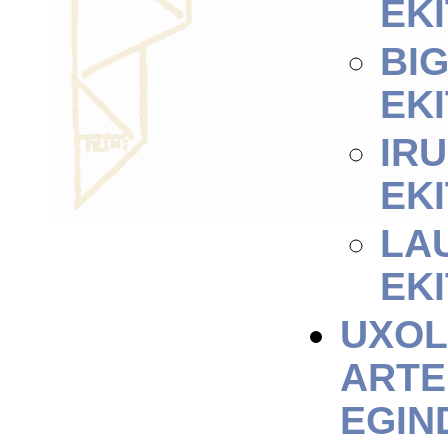
EK
BI
EK
IR
EK
LA
EK
UXOL
ARTE 
EGIN