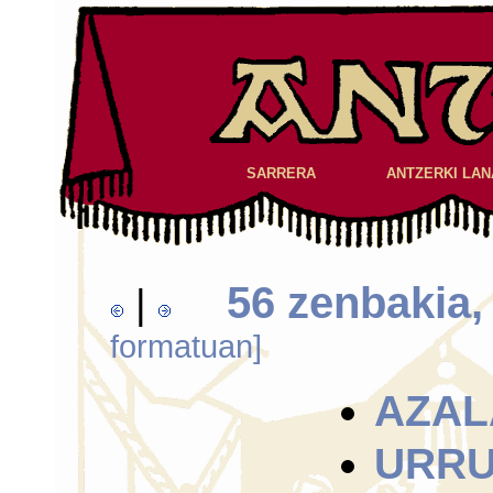
SARRERA
ANTZERKI LAN
56 zenbakia,
|
formatuan]
AZAL
URRU