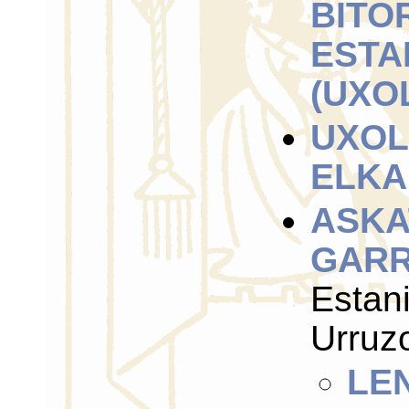
BITO
ESTA
(UXO
UXOL
ELKA
ASKA
GARR
Estan
Urruz
LE