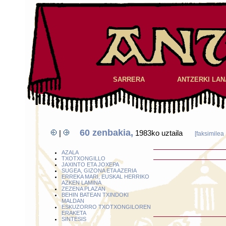
SARRERA
ANTZERKI LAN
60 zenbakia,
|
1983ko uztaila
[faksimilea
AZALA
TXOTXONGILLO
JAXINTO ETA JOXEPA
SUGEA, GIZONA ETA AZERIA
ERREKA MARI, EUSKAL HERRIKO
AZKEN LAMINA
ZEZENA PLAZAN
BEHIN BATEAN TXINDOKI
MALDAN
ESKUZORRO TXOTXONGILOREN
ERAKETA
SINTESIS