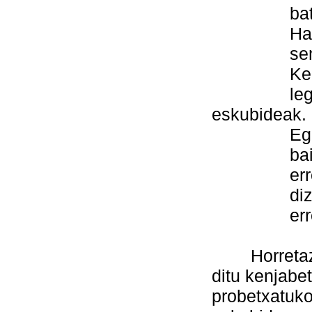
bat edu
Haren on
seme ma
Ken iezaz
legeak, g
eskubideak.
Egizu gau
baina ez
errege ba
dizkiozun
erreg
Horretaz ga
ditu kenjabe
probetxatuko 