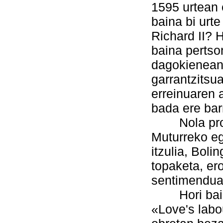
1595 urtean 
baina bi urt
Richard II? H
baina pertso
dagokienean
garrantzitsu
erreinuaren 
bada ere bar
Nola propo
Muturreko eg
itzulia, Boli
topaketa, er
sentimenduak
Hori baino 
«Love's labo