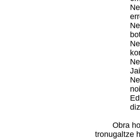
Nere esku
errege-ma
Nere bihot
boterea 
Nereak di
koro
Nerea den
Jainkoare
Nerea den
noizbait
Edertasun
dizuet
Obra honen 
tronugaltze 