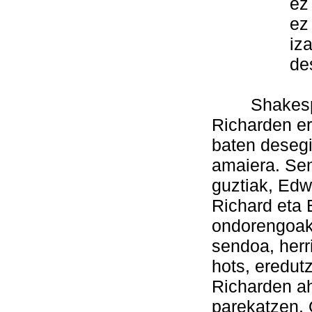
ez ni, ez
ez da sek
izango, a
desager
Shakespeare
Richarden ero
baten desegi
amaiera. Sen
guztiak, Edwa
Richard eta 
ondorengoak
sendoa, herr
hots, eredutz
Richarden ah
parekatzen.