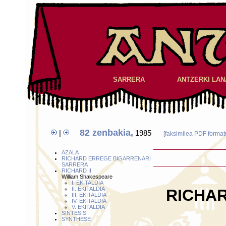
SARRERA
ANTZERKI LAN
82 zenbakia,
|
1985
[faksimilea PDF format
AZALA
RICHARD ERREGE BIGARRENARI
SARRERA
RICHARD II
William Shakespeare
I. EKITALDIA
II. EKITALDIA
RICHA
III. EKITALDIA
IV. EKITALDIA
V. EKITALDIA
SINTESIS
SYNTHESE