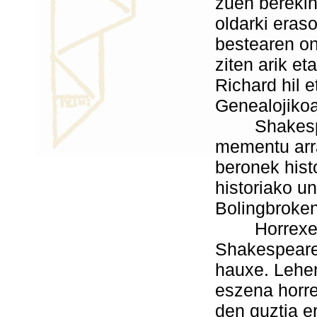
zuen berekin.
oldarki eraso
bestearen on
ziten arik et
Richard hil e
Genealojikoa
Shakespeare
mementu arra
beronek hist
historiako u
Bolingbroken
Horrexegati
Shakespearek
hauxe. Lehen
eszena horre
den guztia e