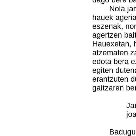
Nola jartze
hauek ageria
eszenak, non
agertzen bai
Hauexetan, h
atzematen za
edota bera e
egiten dute
erantzuten d
gaitzaren ber
Jauna, la
joan dadil
Badugu dag