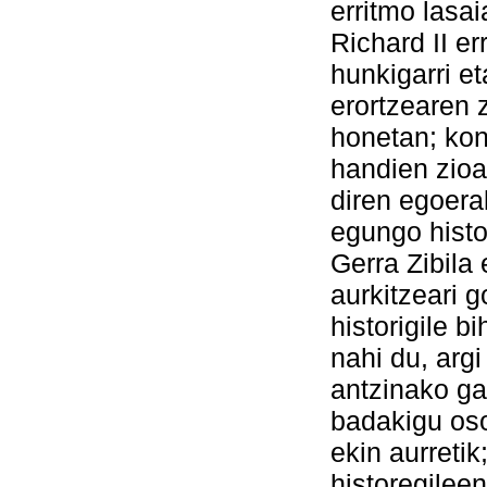
erritmo lasai
Richard II er
hunkigarri et
erortzearen z
honetan; konp
handien zioak
diren egoera
egungo histor
Gerra Zibil
aurkitzeari 
historigile bi
nahi du, argi
antzinako gar
badakigu oso
ekin aurretik
historegileen