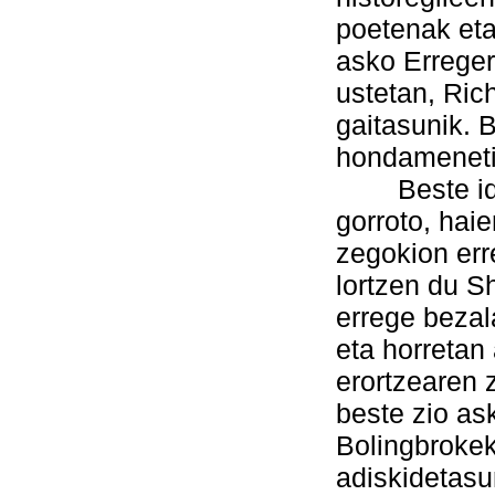
poetenak eta
asko Erreger
ustetan, Ric
gaitasunik. 
hondameneti
Beste idazl
gorroto, hai
zegokion err
lortzen du S
errege bezal
eta horretan
erortzearen 
beste zio as
Bolingbrokek
adiskidetasu