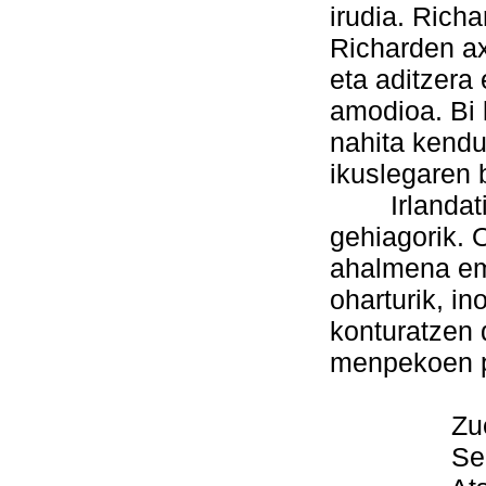
irudia. Rich
Richarden a
eta aditzera
amodioa. Bi 
nahita kend
ikuslegaren 
Irlandatik i
gehiagorik. 
ahalmena em
oharturik, i
konturatzen 
menpekoen 
Zuek beza
Sentitzen