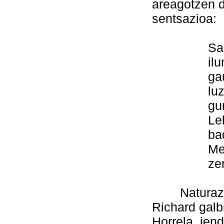
areagotzen d
sentsazioa:
Sartzen 
iluntzean
gauzak be
luzeago 
gure b
Lehertu d
badietan
Meteorito
zeruetak
Naturazko 
Richard galb
Horrela, jen