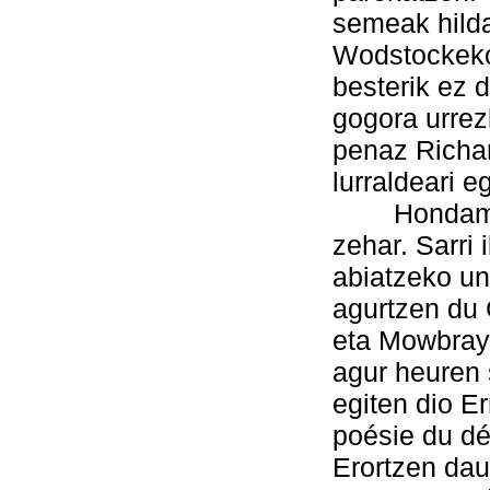
semeak hild
Wodstockeko 
besterik ez 
gogora urrez
penaz Richa
lurraldeari eg
Hondamendi
zehar. Sarri
abiatzeko un
agurtzen du
eta Mowbraye
agur heuren 
egiten dio Er
poésie du dé
Erortzen dau