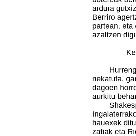
ardura gutxi
Berriro ager
partean, eta
azaltzen dig
Kezkak ha
Hurrengo kr
nekatuta, ga
dagoen horre
aurkitu beha
Shakespear
Ingalaterrako
hauexek ditu
zatiak eta Ri