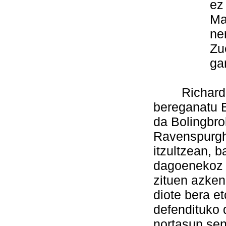
ez nintza
Maitasun
nere on
Zuen am
garaipene
Richardek i
bereganatu 
da Bolingbrok
Ravenspurgh
itzultzean, b
dagoenekoz z
zituen azken
diote bera e
defendituko 
nortasun se