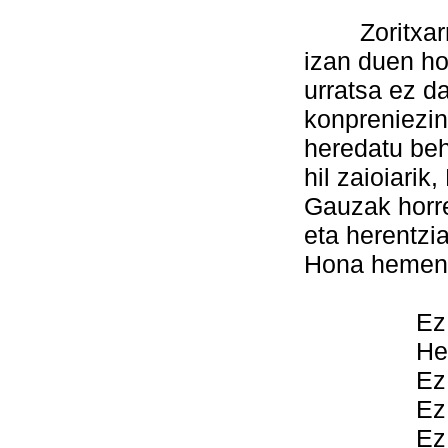
Zoritxarrez
izan duen h
urratsa ez da
konpreniezin
heredatu beh
hil zaioiarik
Gauzak horr
eta herentzi
Hona hemen 
Ez al da 
Hereford
Ez al zen
Ez al da
Ez al zue