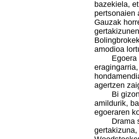
bazekiela, et
pertsonaien 
Gauzak horr
gertakizunen
Bolingbrokek
amodioa lort
Egoera guz
eragingarria
hondamendia 
agertzen zai
Bi gizon h
amildurik, b
egoeraren ko
Drama sort
gertakizuna