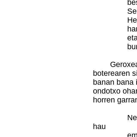
besterik 
Senideak 
Heriotza, 
hartuko du
eta lur h
buruhezur
Geroxeago 
boterearen s
banan bana 
ondotxo ohar
horren garra
Nere buru
hau
ematen 