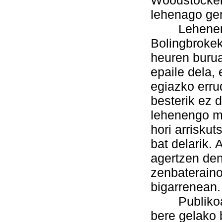
Woodstocken 
lehenago ger
Lehenengo 
Bolingbrokek
heuren burua
epaile dela, 
egiazko erru
besterik ez d
lehenengo me
hori arrisku
bat delarik. 
agertzen de
zenbateraino
bigarrenean.
Publikoare
bere gelako