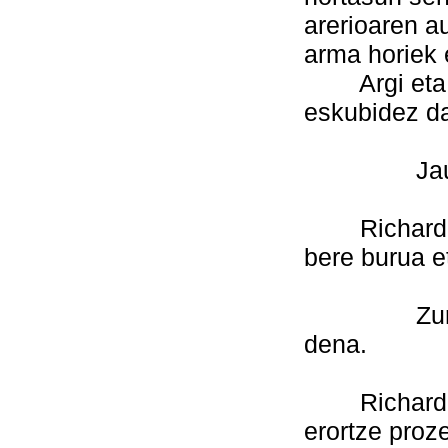
arerioaren au
arma horiek 
Argi eta ga
eskubidez da
Jauna, ez
Richardek, 
bere burua e
Zurea zeur
dena.
Richardek 
erortze proz