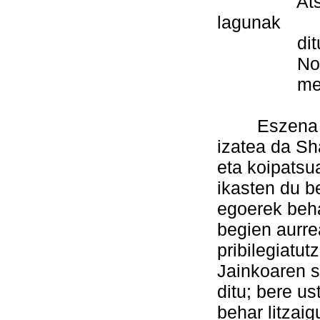
Atsekabez
lagunak
ditut be
Nola esan
menekoek
Eszena hone
izatea da Sh
eta koipatsu
ikasten du b
egoerek behar
begien aurre
pribilegiatut
Jainkoaren s
ditu; bere us
behar litzai