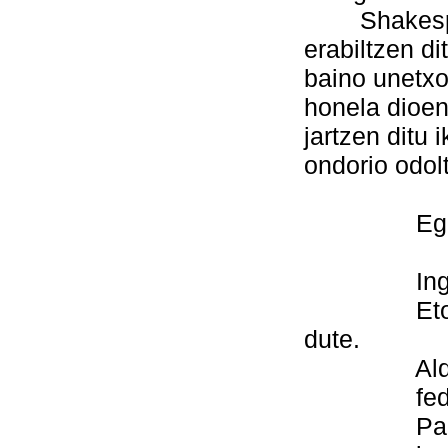
Shakespeare
erabiltzen di
baino unetxo
honela dioen
jartzen ditu
ondorio odol
Egitan d
Ingelesen
Etorkizun
dute.
Alde egin
fedegabek
Pakearena