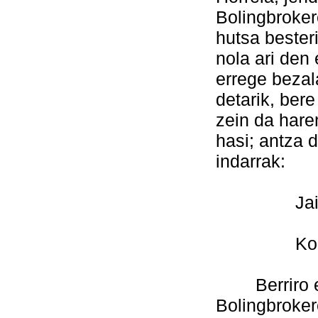
Bolingbroker
hutsa bester
nola ari den 
errege bezala
detarik, bere
zein da har
hasi; antza d
indarrak:
Jainkoarre
Konta ditz
Berriro ere,
Bolingbroker