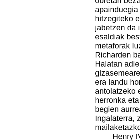
obretan beza
apainduegia 
hitzegiteko 
jabetzen da 
esaldiak bes
metaforak lu
Richarden ba
Halatan adie
gizasemeare
era landu ho
antolatzeko 
herronka eta
begien aurre
Ingalaterra, 
mailaketazko
Henry IV, 