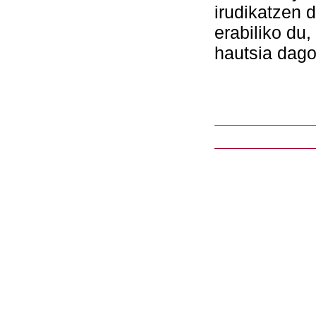
irudikatzen 
erabiliko du,
hautsia dago