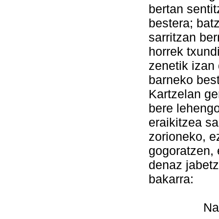
bertan senti
bestera; bat
sarritzan ber
horrek txundi
zenetik izan
barneko best
Kartzelan ge
bere lehengo
eraikitzea s
zorioneko, e
gogoratzen, 
denaz jabet
bakarra:
Naizena 