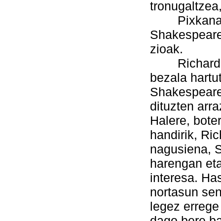
tronugaltzea,
Pixkanaka 
Shakespearek
zioak.
Richard II,
bezala hartut
Shakespearek
dituzten arr
Halere, bote
handirik, Ric
nagusiena, 
harengan eta
interesa. Ha
nortasun sen
legez errege
dago bere ba