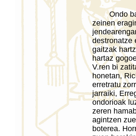
Ondo baino
zeinen eragi
jendearengan
destronatze 
gaitzak hart
hartaz gogoe
V.ren bi zati
honetan, Ric
erretratu zor
jarraiki, Err
ondorioak luz
zeren hamab
agintzen zue
boterea. Hor