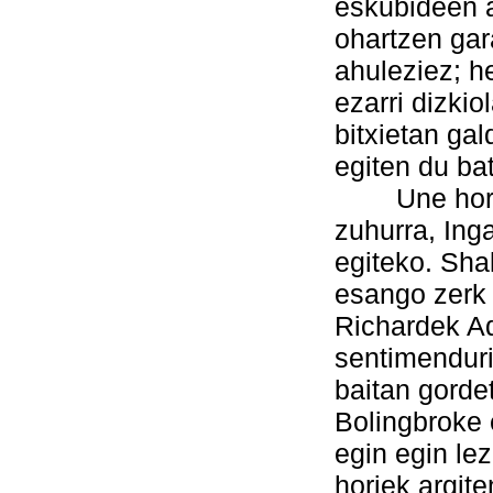
eskubideen 
ohartzen gar
ahuleziez; h
ezarri dizki
bitxietan gal
egiten du ba
Une horret
zuhurra, Inga
egiteko. Sha
esango zerk 
Richardek Ad
sentimenduri
baitan gorde
Bolingbroke
egin egin lez
horiek argite