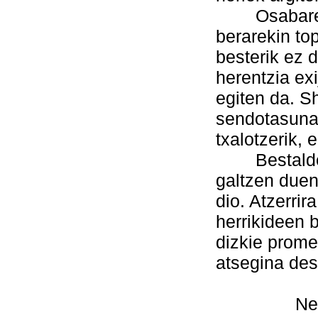
Osabarekin
berarekin to
besterik ez d
herentzia ex
egiten da. S
sendotasunar
txalotzerik, 
Bestalde, R
galtzen duen
dio. Atzerrir
herrikideen b
dizkie prome
atsegina des
Nere lagu