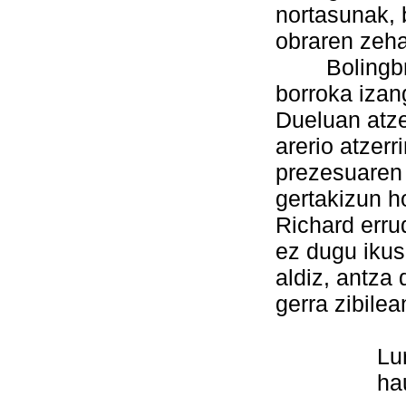
nortasunak, b
obraren zeha
Bolingbrok
borroka izan
Dueluan atze
arerio atzerr
prezesuaren 
gertakizun h
Richard errud
ez dugu ikus
aldiz, antza 
gerra zibile
Lur honek
hauen odo