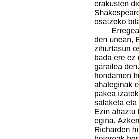
erakusten dio
Shakespearek
osatzeko bit
Erregea eta
den unean, B
zihurtasun o
bada ere ez 
garailea den
hondamen hu
ahaleginak e
pakea izatek
salaketa eta
Ezin ahaztu 
egina. Azken
Richarden hi
botereak be