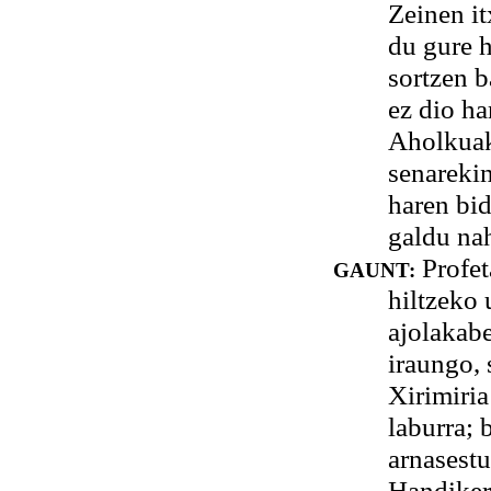
Zeinen it
du gure h
sortzen b
ez dio ha
Aholkuak
senareki
haren bid
galdu na
Profeta
GAUNT:
hiltzeko 
ajolakabe
iraungo, 
Xirimiria
laburra; 
arnasestu
Handikeri