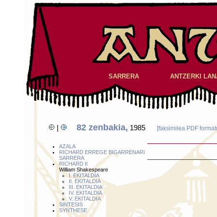
SARRERA
ANTZERKI LAN
82 zenbakia,
|
1985
[faksimilea PDF format
AZALA
RICHARD ERREGE BIGARRENARI
SARRERA
RICHARD II
William Shakespeare
I. EKITALDIA
II. EKITALDIA
III. EKITALDIA
IV. EKITALDIA
V. EKITALDIA
SINTESIS
SYNTHESE