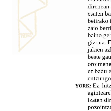
direnean 
esaten ba
betirako 
zaio berr
baino ge
gizona. E
jakien az
beste ga
oroimene
ez badu e
entzungo
Ez, hitz
YORK:
aginteare
izaten di
pozointze