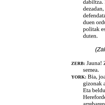
dabiltza.
dezadan, 
defendat
duen ordu
politak e
duten.
(Za
Jauna! Z
ZERB:
semea.
Bia, jo
YORK:
gizonak 
Eta beldu
Hereforde
arrebaren