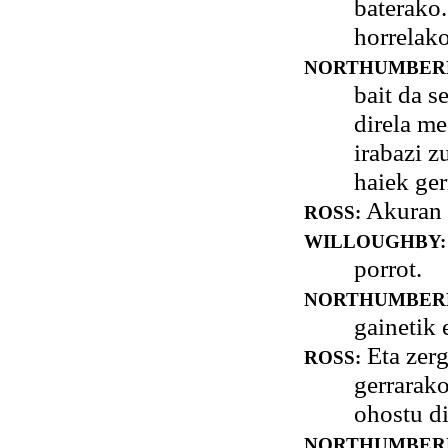
baterako.
horrelak
NORTHUMBER
bait da s
direla m
irabazi z
haiek ger
Akuran 
ROSS:
WILLOUGHBY:
porrot.
NORTHUMBER
gainetik 
Eta zerg
ROSS:
gerrarako
ohostu di
NORTHUMBER