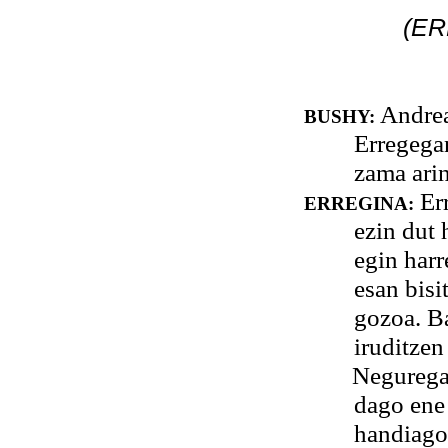
(ER
Andrea,
BUSHY:
Erregegan
zama ari
Err
ERREGINA:
ezin dut 
egin harr
esan bisi
gozoa. Ba
iruditzen
Neguregana d
dago ene
handiago