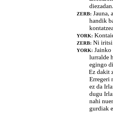
diezadan.
Jauna, a
ZERB:
handik ba
kontatze
Kontaid
YORK:
Ni irits
ZERB:
Jainko 
YORK:
lurralde 
egingo di
Ez dakit zer
Erregeri 
ez da Irl
dugu Irla
nahi nuen
gurdiak e