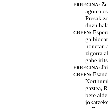
Zer
ERREGINA:
agotea es
Presak zo
duzu hal
Espero
GREEN:
galbidean
honetan a
zigorra a
gabe irit
Jai
ERREGINA:
Esanda
GREEN:
Northumb
gaztea, 
bere alde
jokatzek