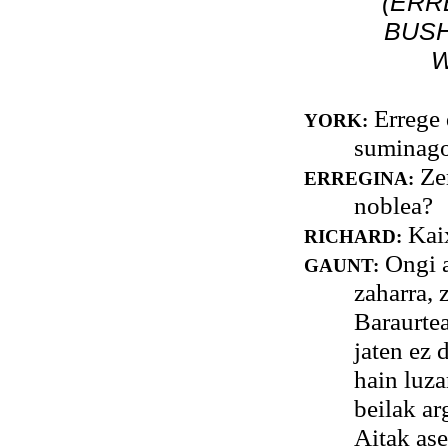
(ERR
BUSH
W
Errege 
YORK:
suminago 
Zer
ERREGINA:
noblea?
Kaix
RICHARD:
Ongi a
GAUNT:
zaharra, 
Baraurtea
jaten ez 
hain luza
beilak ar
Aitak ase