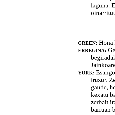
laguna. 
oinarritu
Hona 
GREEN:
Ger
ERREGINA:
begiradak
Jainkoare
Esango 
YORK:
iruzur. Z
gaude, he
kexatu ba
zerbait i
barruan 