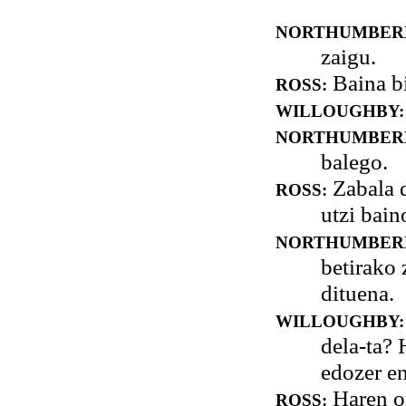
NORTHUMBER
zaigu.
Baina bi
ROSS:
WILLOUGHBY:
NORTHUMBER
balego.
Zabala d
ROSS:
utzi bain
NORTHUMBER
betirako 
dituena.
WILLOUGHBY:
dela-ta? 
edozer en
Haren on
ROSS: