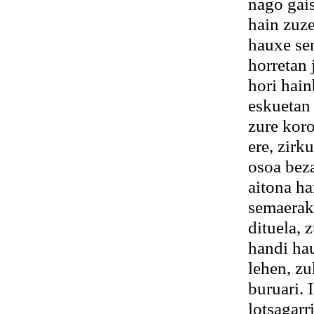
nago gais
hain zuze
hauxe se
horretan 
hori hain
eskuetan 
zure koro
ere, zirk
osoa beza
aitona ha
semaerak
dituela,
handi ha
lehen, zu
buruari. 
lotsagarr