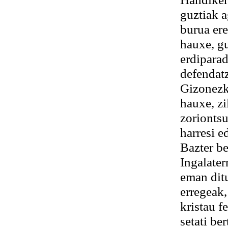
guztiak a
burua ere
hauxe, gu
erdiparad
defendatz
Gizonezko
hauxe, zi
zoriontsu
harresi e
Bazter be
Ingalater
eman ditu
erregeak,
kristau f
setati be