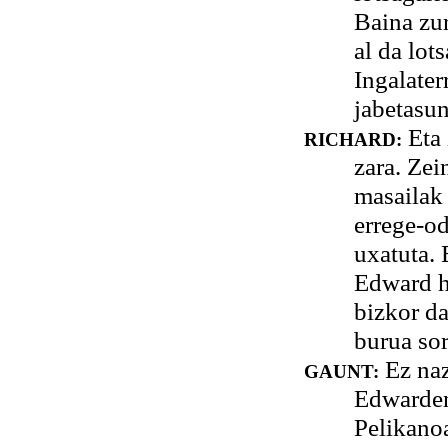
Baina zur
al da lot
Ingalater
jabetasun
Eta 
RICHARD:
zara. Zei
masailak 
errege-od
uxatuta. 
Edward h
bizkor da
burua sor
Ez naz
GAUNT:
Edwarden 
Pelikanoa