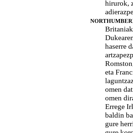
hirurok, 
adierazpe
NORTHUMBER
Britania
Dukearen
haserre 
artzapez
Romston,
eta Fran
laguntzaz
omen dato
omen dira
Errege I
baldin ba
gure herr
gure koro