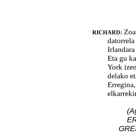
Zoaz
RICHARD:
datorrela
Irlandara
Eta gu ka
York izen
delako et
Erregina,
elkarreki
(A
ER
GREE