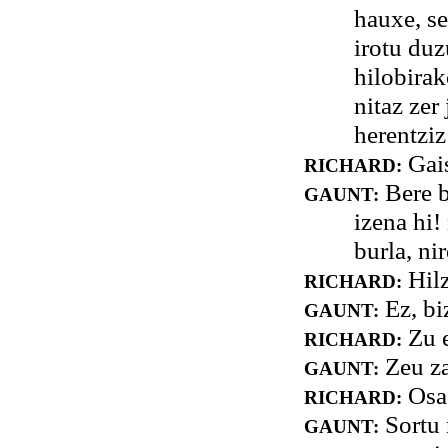
hauxe, se
irotu duz
hilobirak
nitaz zer
herentziz
Gais
RICHARD:
Bere b
GAUNT:
izena hi!
burla, ni
Hilz
RICHARD:
Ez, bi
GAUNT:
Zu e
RICHARD:
Zeu za
GAUNT:
Osas
RICHARD:
Sortu 
GAUNT: