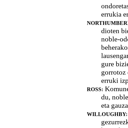
ondoreta
errukia e
NORTHUMBER
dioten bi
noble-odo
beherakor
lausengar
gure biz
gorrotoz
erruki iz
Komunei 
ROSS:
du, noble
eta gauza
WILLOUGHBY:
gezurrezk