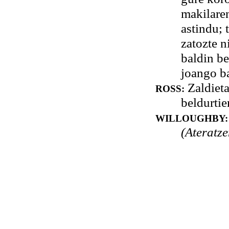
makilaren
astindu; 
zatozte 
baldin be
joango ba
Zaldieta
ROSS:
beldurtie
WILLOUGHBY:
(Ateratze