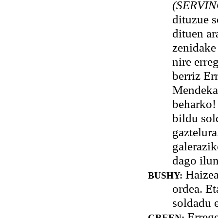
(SERVIN
dituzue s
dituen a
zenidake 
nire erre
berriz Er
Mendekat
beharko!
bildu sol
gaztelura
galerazik
dago ilu
Haizeak
BUSHY:
ordea. Et
soldadu e
Errege
GREEN: