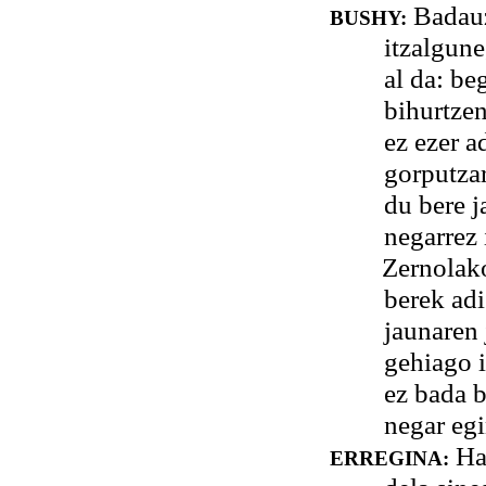
Badauz
BUSHY:
itzalgune
al da: be
bihurtzen
ez ezer a
gorputza
du bere j
negarrez 
Zernolakoa de
berek adi
jaunaren 
gehiago 
ez bada b
negar egi
Hal
ERREGINA: