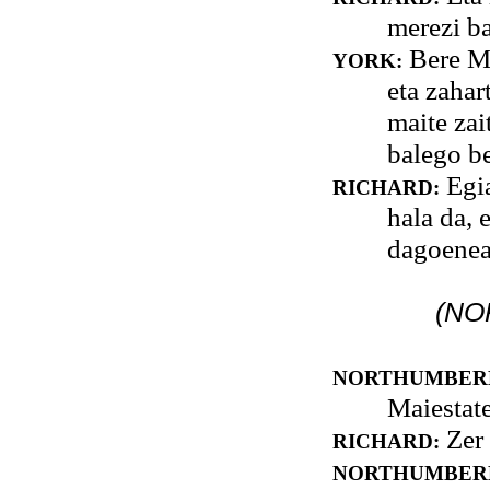
merezi ba
Bere Ma
YORK:
eta zahar
maite za
balego be
Egia
RICHARD:
hala da, 
dagoenea
(NO
NORTHUMBER
Maiestat
Zer 
RICHARD:
NORTHUMBER