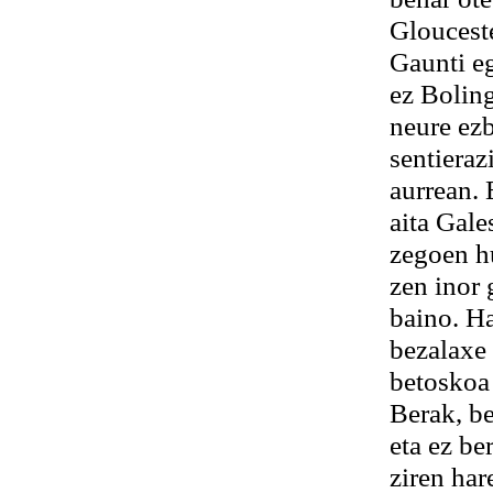
Glouceste
Gaunti eg
ez Bolin
neure ezb
sentieraz
aurrean.
aita Gale
zegoen h
zen inor 
baino. H
bezalaxe 
betoskoa 
Berak, be
eta ez be
ziren har