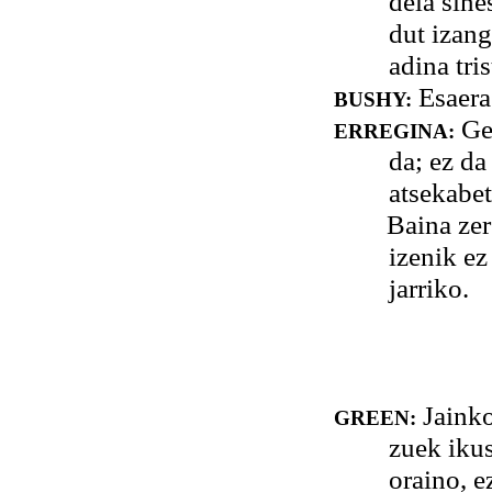
dela sine
dut izang
adina tri
Esaera 
BUSHY:
Geh
ERREGINA:
da; ez da
atsekabet
Baina zer da 
izenik ez
jarriko.
Jainko
GREEN:
zuek ikus
oraino, e