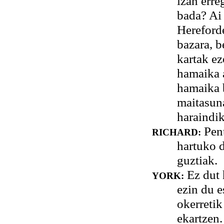
izan erre
bada? Ai 
Hereford
bazara, 
kartak ez
hamaika a
hamaika b
maitasuna
haraindi
Pent
RICHARD:
hartuko d
guztiak.
Ez dut 
YORK:
ezin du e
okerretik
ekartzen.