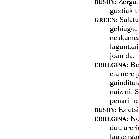
Zergat
BUSHY:
guztiak t
Salatu
GREEN:
gehiago,
neskameak
laguntza
joan da.
Ber
ERREGINA:
eta nere
gainditut
naiz ni. 
penari he
Ez etsi
BUSHY:
Nor
ERREGINA:
dut, arer
lausengar