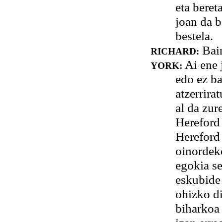
eta beret
joan da b
bestela.
Bain
RICHARD:
Ai ene 
YORK:
edo ez ba
atzerrira
al da zur
Hereford 
Hereford 
oinordeko
egokia s
eskubide
ohizko di
biharkoa 