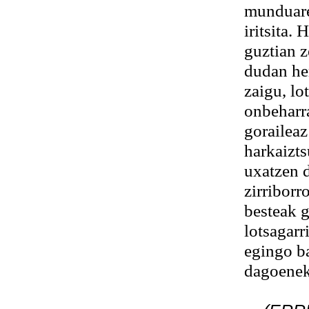
munduare
iritsita.
guztian z
dudan her
zaigu, lo
onbeharra
goraileaz
harkaizt
uxatzen d
zirriborr
besteak g
lotsagarr
egingo ba
dagoenek