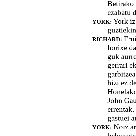
Betirako 
ezabatu 
York iz
YORK:
guztiekin
Frui
RICHARD:
horixe da
guk aurre
gerrari e
garbitzea
bizi ez d
Honelako 
John Gaun
errentak,
gastuei a
Noiz art
YORK:
behar ote