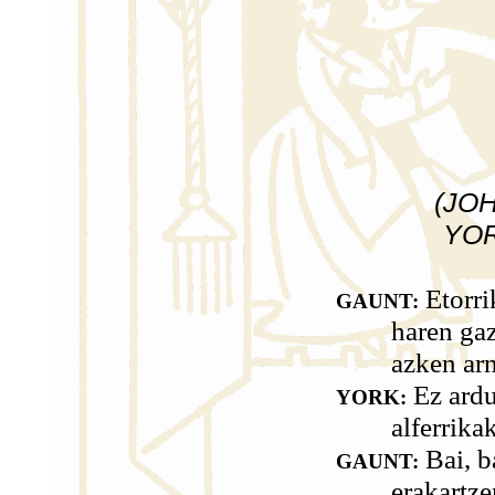
(JOH
YOR
Etorri
GAUNT:
haren ga
azken ar
Ez ardur
YORK:
alferrika
Bai, b
GAUNT:
erakartze