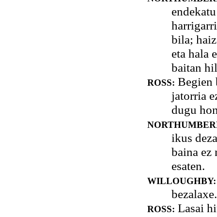
endekatu 
harrigarr
bila; hai
eta hala 
baitan hi
Begien 
ROSS:
jatorria 
dugu ho
NORTHUMBER
ikus deza
baina ez 
esaten.
WILLOUGHBY:
bezalaxe.
Lasai hi
ROSS: