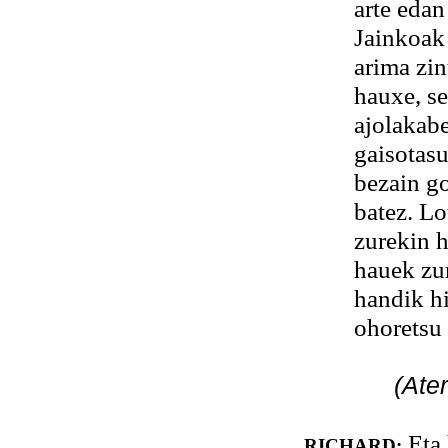
arte edan
Jainkoak 
arima zin
hauxe, s
ajolakabe
gaisotasu
bezain g
batez. Lo
zurekin h
hauek zu
handik hi
ohoretsu 
(Ate
Eta 
RICHARD: